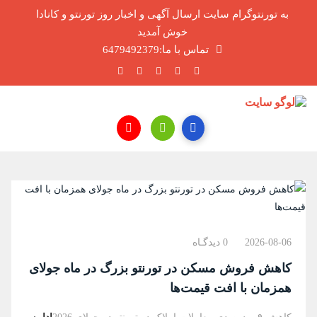
به تورنتوگرام سایت ارسال آگهی و اخبار روز تورنتو و کانادا
خوش آمدید
تماس با ما:6479492379
2026-08-06
0 دیدگـاه
کاهش فروش مسکن در تورنتو بزرگ در ماه جولای
همزمان با افت قیمت‌ها