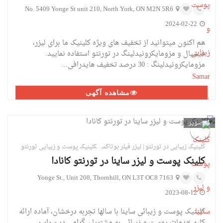
No. 5409 Yonge St unit 210, North York, ON M2N 5R6
2024-02-22
هم اکنون میتوانید از تخفیف های ویژه کلینیک ما برای لیزر،
فیشیال و مزومایکرونیدلینگ در تورنتو استفاده نمایید.
مزومایکرونیدلینگ : 30 درصد تخفیف هایدرافی...
مشاهده آگهی
1
تصویر
کلینیک زیبایی در تورنتو | لیزر فیلر بوتاکس
کلینیک پوست و زیبایی تورنتو
کلینک پوست و لیزر ساینا در تورنتو کانادا
7163 Yonge St., Unit 208, Thornhill, ON L3T OC8
2023-08-12
کلینیک پوست و زیبائی ساینا با سالها تجربه درخشان، آماده ارائه
کلیه خدمات پوست و زیبائی به مشتریان گرامی در سراسر