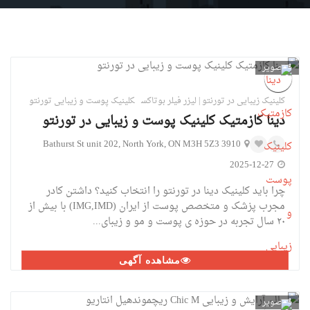
1
تصویر
کلینیک زیبایی در تورنتو | لیزر فیلر بوتاکس
کلینیک پوست و زیبایی تورنتو
دینا کازمتیک کلینیک پوست و زیبایی در تورنتو
3910 Bathurst St unit 202, North York, ON M3H 5Z3
2025-12-27
چرا باید کلینیک دینا در تورنتو را انتخاب کنید؟ داشتن کادر
مجرب پزشک و متخصص پوست از ایران (IMG,IMD) با بیش از
۲۰ سال تجربه در حوزه ی پوست و مو و زیبای...
مشاهده آگهی
1
تصویر