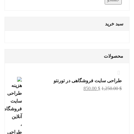
سبد خرید
محصولات
طراحی سایت فروشگاهی در تورنتو
Current
Original
850.00
$
1,250.00
$
price
price
is:
was:
850.00 $.
1,250.00 $.