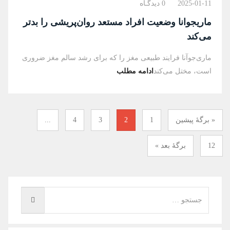
2025-01-11
0 دیدگـاه
ماریجوانا وضعیت افراد مستعد روان‌پریشی را بدتر
می‌کند
ماری‌جوآنا فرایند طبیعی مغز را که برای رشد سالم مغز ضروری
است، مختل می‌کند
ادامه مطلب
« برگه‌ٔ پیشین
1
2
3
4
...
12
برگهٔ بعد »