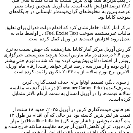
در پمپ‌بنزین‌ها شد، بهای بنزین نسبت به مدت مشابه سال قبل
۲۸.۶ درصد افزایش یافته است. ماه آوریل همچنین زمان تغییر
عرضه بنزین به مخلوط‌های گران‌قیمت‌تر تابستانی در جایگاه‌های
سوخت کانادا بود.
مرکز آمار کانادا خاطرنشان کرد که اقدام دولت فدرال برای تعلیق
مالیات غیرمستقیم سوخت (Fuel Excise Tax) در اواسط ماه، به
تعدیل روند افزایش قیمت‌ها در آوریل کمک کرده است.
گزارش آوریل مرکز آمار کانادا نشان‌دهنده یک جهش نسبت به نرخ
تورم ۲.۴ درصدی در ماه مارس است؛ هرچند نظرسنجی خبرگزاری
رویترز از اقتصاددانان پیش‌بینی کرده بود که شتاب تورم حتی بیشتر
از این بوده و از مرز سه درصد فراتر خواهد رفت. ارقام ماه آوریل،
بالاترین نرخ تورم سالانه از مه ۲۰۲۴ تاکنون را ثبت کرده است.
از سوی دیگر، تصمیم اوتاوا برای حذف قیمت‌گذاری کربن
مصرف‌کننده (Consumer Carbon Price) در سال گذشته، مقایسه
سالانه قیمت‌ها را در آوریل امسال به سمت ارقام بالاتر متمایل
کرده است.
لغو قانون قیمت‌گذاری کربن در آوریل ۲۰۲۵، حدود ۱۸ سنت از
قیمت هر لیتر بنزین کاسته بود. در حالی که آن اقدام در طول ۱۲
ماه گذشته بخشی از فشار تورم کل (Headline Inflation) را مهار
کرده بود، اثر آن کاهش اکنون از چرخه مقایسه سالانه خارج شده و
به جای پایین نگه داشتن تورم، باعث افزایش آن شده است.