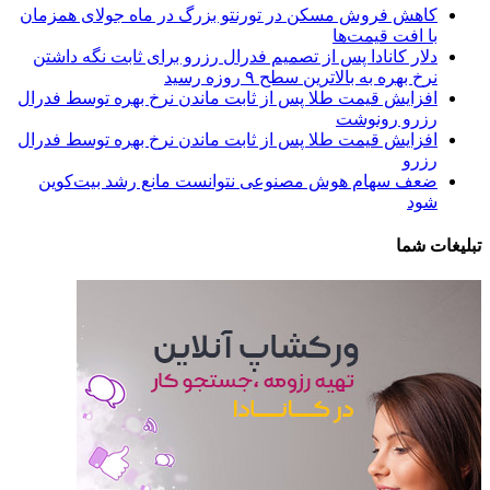
کاهش فروش مسکن در تورنتو بزرگ در ماه جولای همزمان
با افت قیمت‌ها
دلار کانادا پس از تصمیم فدرال رزرو برای ثابت نگه داشتن
نرخ بهره به بالاترین سطح ۹ روزه رسید
افزایش قیمت طلا پس از ثابت ماندن نرخ بهره توسط فدرال
رزرو رونوشت
افزایش قیمت طلا پس از ثابت ماندن نرخ بهره توسط فدرال
رزرو
ضعف سهام هوش مصنوعی نتوانست مانع رشد بیت‌کوین
شود
تبلیغات شما