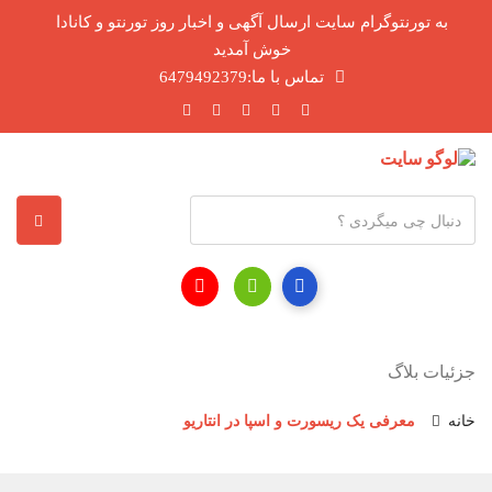
به تورنتوگرام سایت ارسال آگهی و اخبار روز تورنتو و کانادا
خوش آمدید
تماس با ما:6479492379
آ
د
ر
س
ا
ی
جزئیات بلاگ
م
ی
خانه
معرفی یک ریسورت و اسپا در انتاریو
ل