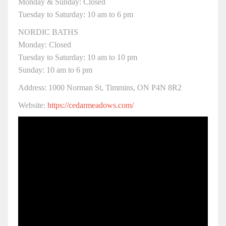
Monday & Sunday: Closed
Tuesday to Saturday: 10 am to 6 pm
NORDIC BATHS
Monday: Closed
Tuesday to Saturday: 10 am to 10 pm
Sunday: 10 am to 6 pm
Address: 1000 Norman St, Timmins, ON P4N 8R2
Website:
https://cedarmeadows.com/