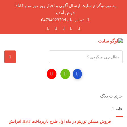
به تورنتوگرام سایت ارسال آگهی و اخبار روز تورنتو و کانادا
خوش آمدید
تماس با ما:6479492379
آ
د
ر
س
ا
ی
جزئیات بلاگ
م
ی
خانه
ل
فروش مسکن تورنتو در ماه اول طرح بازپرداخت HST افزایش