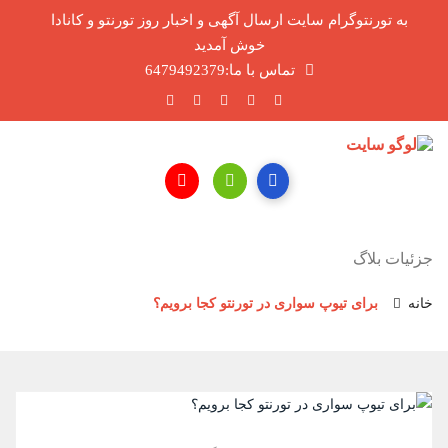
به تورنتوگرام سایت ارسال آگهی و اخبار روز تورنتو و کانادا
خوش آمدید
تماس با ما:6479492379
جزئیات بلاگ
خانه
برای تیوپ سواری در تورنتو کجا برویم؟