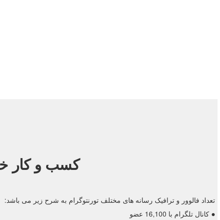
تخصص ما :
شرکت فناوری اطلاعات زربان با بیش از ده سال سابقه فعالیت در کانا
دیجیتال مارکتینگ، سئو و طراحی سایت این شرکت یکی از پارامترهای 
کسب و کار خود
تعداد فالوور و ترافیک رسانه های مختلف تورنتوگرام به شرح زیر می باشد:
● کانال تلگرام با 16,100 عضو