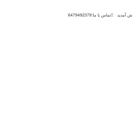
وش آمدید
تماس با ما:6479492379
 با ما تماس بگیرید.