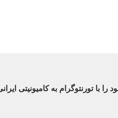
دا، ارائه کننده خدمات حرفه ای طراحی وب سایت در تورنتو، ونکوور، مونترال
مهم موفقیت مجموعه شما در بازارهای رقابتی تورنتو و سایر شهرهای کانادا خو
 را با تورنتوگرام به کامیونیتی ایران