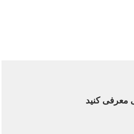
 و سایر شهرهای کانادا می باشد. پکیج های حرفه ای و روزآمد
اهد بود.
ی معرفی کنید