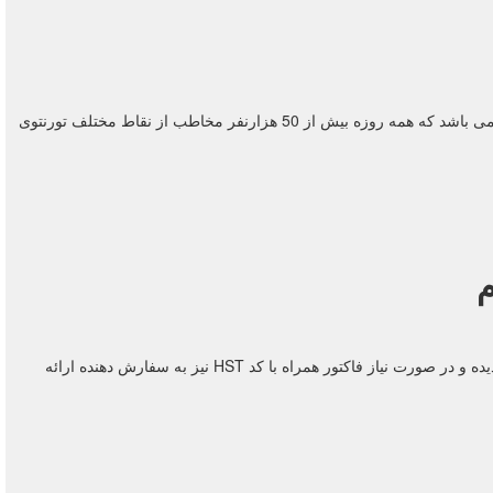
تورنتوگرام مجموعه جامعی از پلتفرم های اطلاع رسانی شامل وب سایت، اپلیکیشن موبایل، کانال تلگرام، پیچ اینستاگرام و صفحه فیسبوک و کانال یوتیوب می باشد که همه روزه بیش از 50 هزارنفر مخاطب از نقاط مختلف تورنتوی
م
می باشد. مالیات نیز در این مبلغ محاسبه گردیده و در صورت نیاز فاکتور همراه با کد HST نیز به سفارش دهنده ارائه