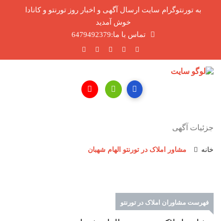
به تورنتوگرام سایت ارسال آگهی و اخبار روز تورنتو و کانادا
خوش آمدید
تماس با ما:6479492379
جزئیات آگهی
خانه
مشاور املاک در تورنتو الهام شهبان
فهرست مشاوران املاک در تورنتو